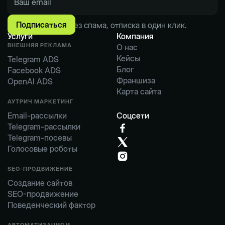
Пишем по делу. Без спама, отписка в один клик.
Услуги
Компания
ВНЕШНЯЯ РЕКЛАМА
О нас
О нас
Кейсы
Telegram ADS
Кейсы
Блог
Telegram ADS
Facebook ADS
Блог
Франшиза
Facebook ADS
OpenAI ADS
Франшиза
Карта сайта
OpenAI ADS
Карта сайта
АУТРИЧ МАРКЕТИНГ
Email-рассылки
Соцсети
Email-рассылки
Telegram-рассылки
Telegram-рассылки
Telegram-посевы
Telegram-посевы
Голосовые роботы
Голосовые роботы
SEO-ПРОДВИЖЕНИЕ
Создание сайтов
Создание сайтов
SEO-продвижение
SEO-продвижение
Поведенческий фактор
Поведенческий фактор
АВТОМАТИЗАЦИЯ И