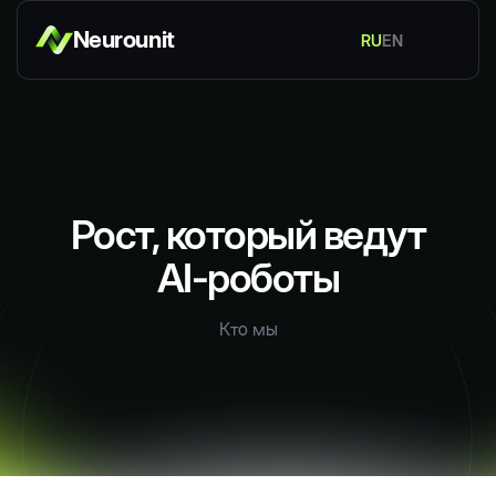
Neurounit
RU
EN
Рост, который ведут
AI-роботы
Кто мы
Обсудить задачу
Обсудить задачу