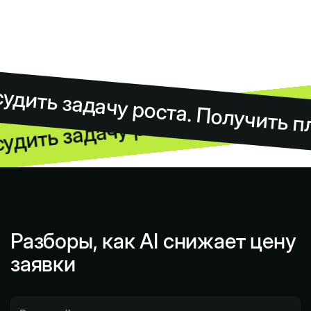
удить задачу роста. Получить пл
удить задачу роста. Получить п
Разборы, как AI снижает цену
заявки