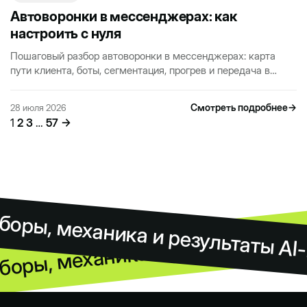
Автоворонки в мессенджерах: как
настроить с нуля
Пошаговый разбор автоворонки в мессенджерах: карта
пути клиента, боты, сегментация, прогрев и передача в
продажи. Практика для российского бизнеса без воды.
Смотреть подробнее
→
28 июля 2026
Пагинация
1
2
3
…
57
→
записей
боры, механика и результаты AI
боры, механика и результаты AI