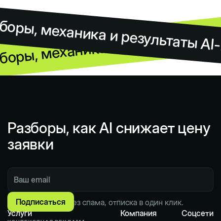
боры, механика и результаты AI
боры, механика и результаты AI
Разборы, как AI снижает цену
заявки
Пишем по делу. Без спама, отписка в один клик.
Услуги
Компания
Соцсети