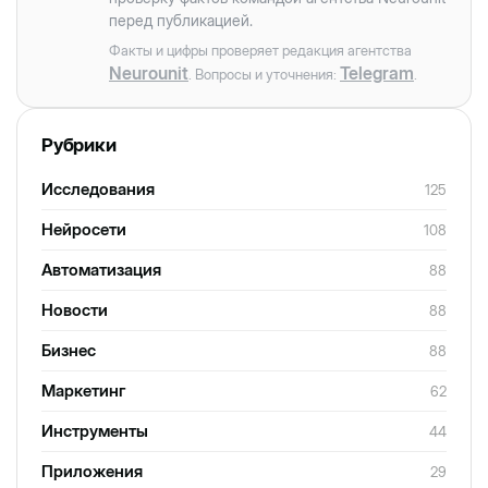
перед публикацией.
Факты и цифры проверяет редакция агентства
Neurounit
Telegram
. Вопросы и уточнения:
.
Рубрики
Исследования
125
Нейросети
108
Автоматизация
88
Новости
88
Бизнес
88
Маркетинг
62
Инструменты
44
Приложения
29